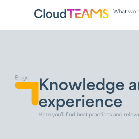
What we 
Blogs
Knowledge a
experience
Here you'll find best practices and relev