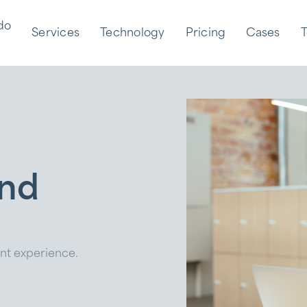
do
Services
Technology
Pricing
Cases
nd
ant experience.